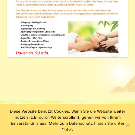
Diese Website benutzt Cookies. Wenn Sie die Website weiter
Datenschutzerklärung
KLEOPATRA Kosmetik & Figurstudio |
nutzen (z.B. durch Weiterscrollen), gehen wir von Ihrem
Jenergasse 15 | D-07743 Jena | Tel. +49 (0) 3641-638110 | E-Mail:
Einverständnis aus. Mehr zum Datenschutz finden Sie unter
info(at)kleopatrakosmetik.de
"Info".