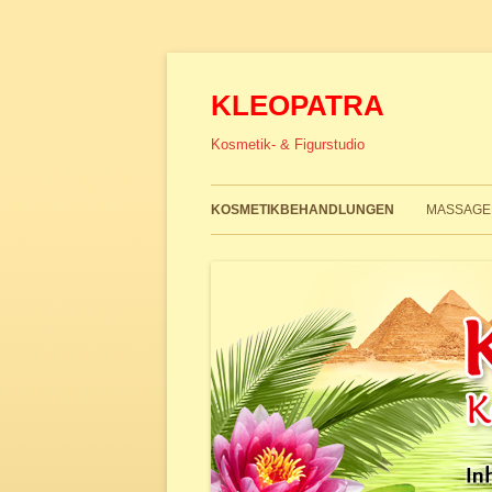
KLEOPATRA
Kosmetik- & Figurstudio
KOSMETIKBEHANDLUNGEN
MASSAGE
ANTI-AGING
ANTI-CE
AUGENBEHANDLUNG
ANTI-MI
RUND UMS AUGE
ANTI-ST
BRAUT-MAKE-UP
BAMBUS
COLLAGEN-AQUA-PLUS
FUSSREF
EXTRABEHANDLUNG
GANZKÖ