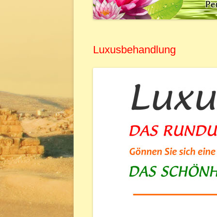
FRUCHTSÄUREBEHANDLUNG
HOT-ST
HYALURONIC TRIPPLE EFFEKT
LOMI-LO
Luxusbehandlung
KLEOPATRA-BEHANDLUNG
LOTUS-K
LUXUSBEHANDLUNG
MANUELL
KURZBEHANDLUNG
RELAX-M
MESOTHERAPIE
RÜCKEN
MIKRODERMABRASION
RELAXZEIT FÜR DEN MANN
SENSIPLUS-BEHANDLUNG
SKINVISION STAMMZELLEN-
TECHNOLOGIE