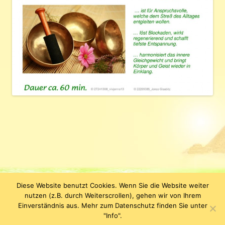
Diese Website benutzt Cookies. Wenn Sie die Website weiter
Datenschutzerklärung
KLEOPATRA Kosmetik & Figurstudio |
nutzen (z.B. durch Weiterscrollen), gehen wir von Ihrem
Jenergasse 15 | D-07743 Jena | Tel. +49 (0) 3641-638110 | E-Mail:
Einverständnis aus. Mehr zum Datenschutz finden Sie unter
info(at)kleopatrakosmetik.de
"Info".