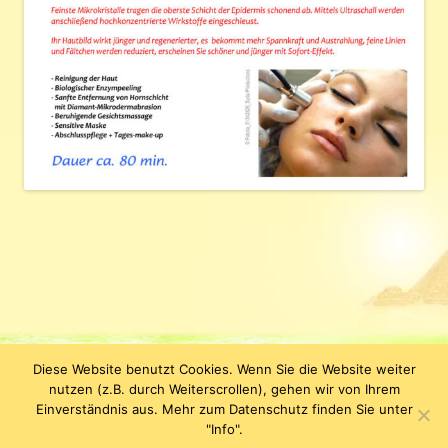
Diese Website benutzt Cookies. Wenn Sie die Website weiter
Datenschutzerklärung
KLEOPATRA Kosmetik & Figurstudio |
nutzen (z.B. durch Weiterscrollen), gehen wir von Ihrem
Jenergasse 15 | D-07743 Jena | Tel. +49 (0) 3641-638110 | E-Mail:
Einverständnis aus. Mehr zum Datenschutz finden Sie unter
info(at)kleopatrakosmetik.de
"Info".