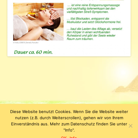
Diese Website benutzt Cookies. Wenn Sie die Website weiter
Datenschutzerklärung
KLEOPATRA Kosmetik & Figurstudio |
nutzen (z.B. durch Weiterscrollen), gehen wir von Ihrem
Jenergasse 15 | D-07743 Jena | Tel. +49 (0) 3641-638110 | E-Mail:
Einverständnis aus. Mehr zum Datenschutz finden Sie unter
info(at)kleopatrakosmetik.de
"Info".
Impressum
|
Datenschutz