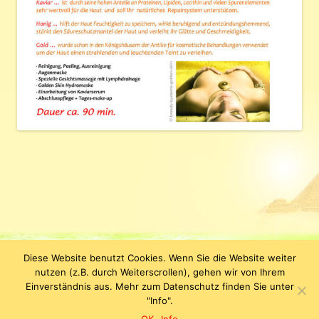
Diese Website benutzt Cookies. Wenn Sie die Website weiter
Datenschutzerklärung
KLEOPATRA Kosmetik & Figurstudio |
nutzen (z.B. durch Weiterscrollen), gehen wir von Ihrem
Jenergasse 15 | D-07743 Jena | Tel. +49 (0) 3641-638110 | E-Mail:
Einverständnis aus. Mehr zum Datenschutz finden Sie unter
info(at)kleopatrakosmetik.de
"Info".
Impressum
|
Datenschutz